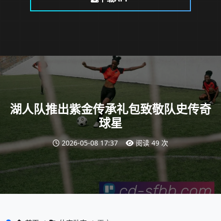
湖人队推出紫金传承礼包致敬队史传奇
球星
2026-05-08 17:37
阅读 49 次