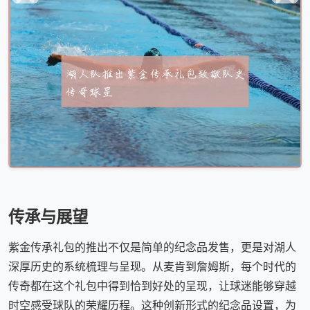
传承与展望
紫金传承礼包的推出不仅是简单的纪念品发售，更是对湖人
深厚历史的系统梳理与呈现。从麦肯到詹姆斯，每个时代的
传奇都在这个礼包中得到恰到好处的呈现，让球迷能够穿越
时空感受球队的荣耀历程。这种创新形式的纪念品设置，为