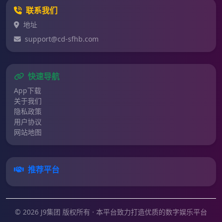
联系我们
地址
support@cd-sfhb.com
快速导航
App下载
关于我们
隐私政策
用户协议
网站地图
推荐平台
© 2026 J9集团 版权所有 · 本平台致力打造优质的数字娱乐平台