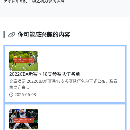
罗尔费斯期待主场之利力争淘汰拜
你可能感兴趣的内容
2022CBA新赛季18支参赛队伍名单
文章摘要 2022CBA新赛季18支参赛队伍名单正式公布，联赛
格局迎来...
2026-06-03