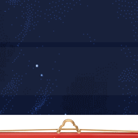
区互动与本地化运营。平台覆盖
核心系统采用模块化架构及高并
应，确保每一位用户都能获得快
我们的使命
J9集团 以全球化视角推进
合赛事平台。