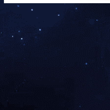
J9集团
欢迎访问【九游j9官网入口】【九游j9
地
官方网页版网站在线入口登录首
su
页】，我们提供简单的：九游j9官网