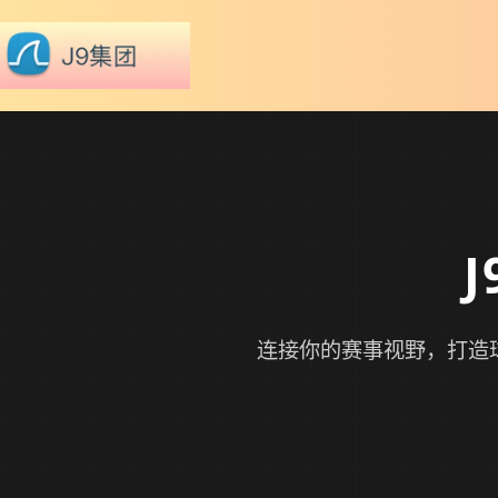
连接你的赛事视野，打造