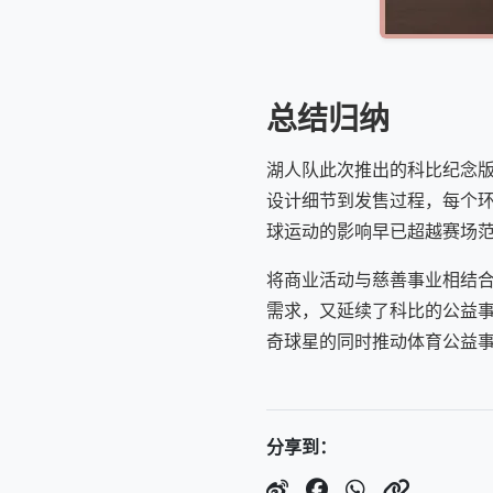
总结归纳
湖人队此次推出的科比纪念版
设计细节到发售过程，每个
球运动的影响早已超越赛场
将商业活动与慈善事业相结
需求，又延续了科比的公益
奇球星的同时推动体育公益
分享到：