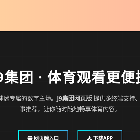
J9集团
· 体育观看更便
球迷专属的数字主场。
J9集团网页版
提供多终端支持、
事推荐，让你随时随地畅享体育内容。
网页端入口
下载APP