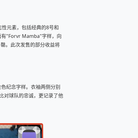
志性元素，包括经典的8号和
orvr Mamba"字样，向
售罄。此次发售的部分收益将
金色纪念字样。衣袖两侧分别
科比对球队的忠诚，更记录了他